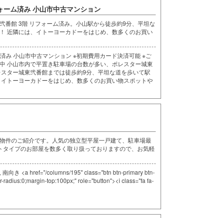
フォーム済み 小山市中古マンション
番館 3階 リフォーム済み。小山駅から徒歩約9分、平坦な
！ 近隣には、イトーヨーカドーをはじめ、数多くのお買い
済み 小山市中古マンション ※初期費用カード決済可能 ※ご
中 小山市内で平置き駐車場の台数が多い、ポレスター城東
レスター城東弐番館までは徒歩約9分、平坦な道を歩いて駅
、イトーヨーカドーをはじめ、数多くのお買い物スポットや
新着物件のご紹介です。人気の独立型平屋一戸建て、駐車場最
トタイプのお部屋を数多く取り扱っておりますので、お気軽
href="/columns/195" class="btn btn-primary btn-
-radius:0;margin-top:100px;" role="button"><i class="fa fa-