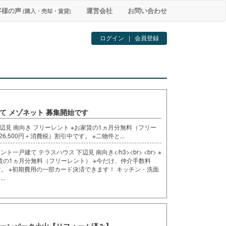
客様の声
運営会社
お問い合わせ
(購入・売却・賃貸)
ログイン
|
会員登録
て メゾネット 募集開始です
下辺見 南向き フリーレント ※お家賃の1ヵ月分無料（フリー
6,500円＋消費税）割引中です。 ※二物件と...
フリーレント一戸建て テラスハウス 下辺見 南向き</h3><br> <br> ※
お家賃の1ヵ月分無料（フリーレント） ※今だけ、仲介手数料
です。 ※初期費用の一部カード決済できます！ キッチン・洗面
..
グリーンパーク小山【リフォーム済み】