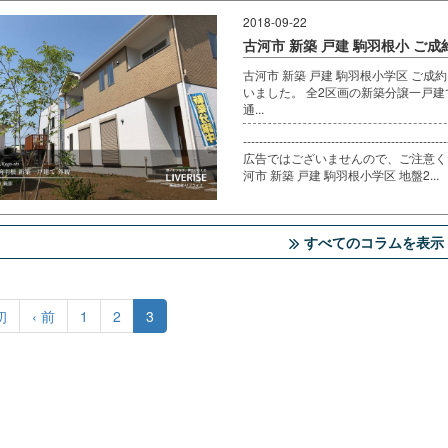
2018-09-22
古河市 新築 戸建 駒羽根小 ご成
古河市 新築 戸建 駒羽根小学区 ご
いました。 全2区画の新築分譲一戸
通...
----------------------------------
広告ではございませんので、ご注意ください。 ------------
河市 新築 戸建 駒羽根小学区 地盤2...
すべてのコラムを表示
初
‹ 前
1
2
3