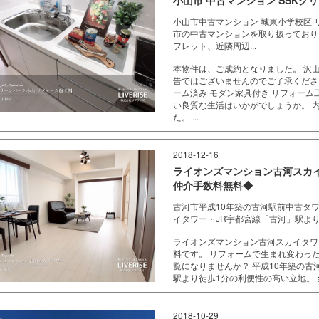
小山市中古マンション 城東小学校区
市の中古マンションを取り扱っており
フレット、近隣周辺...
本物件は、ご成約となりました。 沢
告ではございませんのでご了承ください
ーム済み モダン家具付き リフォーム
い良質な生活はいかがでしょうか。 
た。 ...
2018-12-16
ライオンズマンション古河スカイ
仲介手数料無料◆
古河市平成10年築の古河駅前中古タ
イタワー・JR宇都宮線「古河」駅よ
ライオンズマンション古河スカイタワー
料です。 リフォームで生まれ変わっ
覧になりませんか？ 平成10年築の古
駅より徒歩1分の利便性の高い立地。 全
2018-10-29