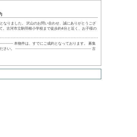
約
成約となりました。 沢山のお問い合わせ、誠にありがとうござ
建て。古河市立駒羽根小学校まで徒歩約4分と近く、お子様の
---------------------------- 本物件は、すでにご成約となっております。 募集
-------------------------------------------------- 古