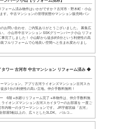
 リフォーム済み物件はいかがですか？古河市・野木町・小山
ます。中古マンションの管理状態やマンション販売時パン
山のお問い合わせ、ご内覧ありがとうございました。 募集広
。 小山市中古マンション SSKグリーンパーク小山 リフォ
工事完了しました！ 小山駅から徒歩約5分という利便性の高
内装フルリフォームで心地良い空間へと生まれ変わりまし
タワー 古河市 中古マンション リフォーム済み ◆
ワーマンション。アプリ古河ライオンズマンション古河スカ
り徒歩1分の利便性の高い立地。仲介手数料無料！
 6階 ※水廻りリフォーム完了 ※本物件は、仲介手数料無
た ライオンズマンション古河スカイタワーのお部屋を 一度ご
河市内唯一のタワーマンションです。 JR宇都宮線「古河」
部屋5帖以上の、広々とした3LDK。 バルコ...