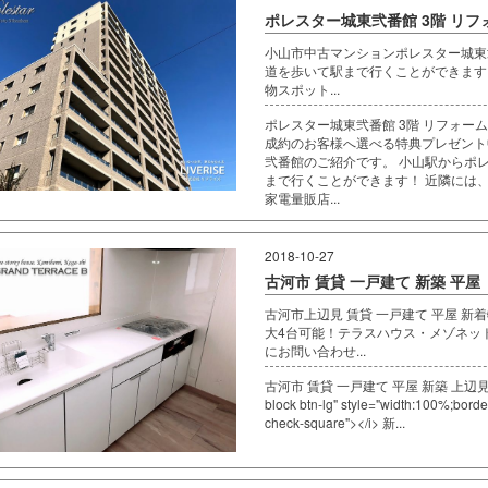
ポレスター城東弐番館 3階 リ
小山市中古マンションポレスター城東弐
道を歩いて駅まで行くことができます
物スポット...
ポレスター城東弐番館 3階 リフォーム
成約のお客様へ選べる特典プレゼント
弐番館のご紹介です。 小山駅からポ
まで行くことができます！ 近隣には
家電量販店...
2018-10-27
古河市 賃貸 一戸建て 新築 平屋
古河市上辺見 賃貸 一戸建て 平屋 
大4台可能！テラスハウス・メゾネッ
にお問い合わせ...
古河市 賃貸 一戸建て 平屋 新築 上辺見 南向き <a 
block btn-lg" style="width:100%;border
check-square"></i> 新...