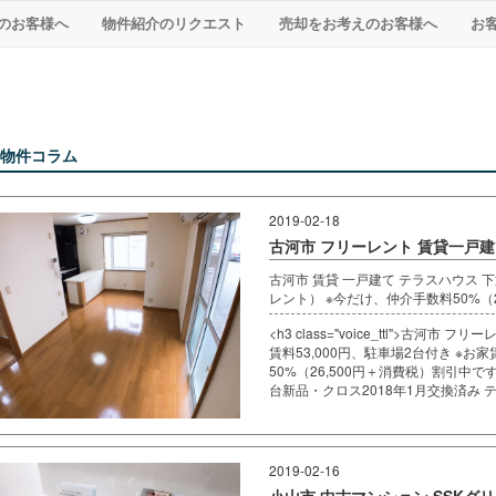
のお客様へ
物件紹介のリクエスト
売却をお考えのお客様へ
お
物件コラム
2019-02-18
古河市 フリーレント 賃貸一戸建
古河市 賃貸 一戸建て テラスハウス 
レント） ※今だけ、仲介手数料50%（2
<h3 class="voice_ttl">古河市 
賃料53,000円、駐車場2台付き ※
50%（26,500円＋消費税）割引中
台新品・クロス2018年1月交換済み テ.
2019-02-16
小山市 中古マンション SSK