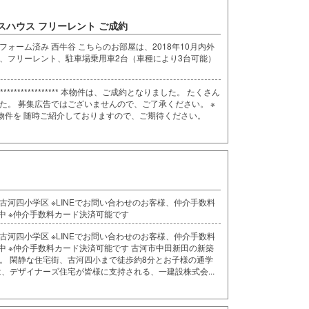
スハウス フリーレント ご成約
リフォーム済み 西牛谷 こちらのお部屋は、2018年10月内外
、フリーレント、駐車場乗用車2台（車種により3台可能）
**************************** 本物件は、ご成約となりました。 たくさん
た。 募集広告ではございませんので、ご了承ください。 ※
引物件を 随時ご紹介しておりますので、ご期待ください。
 古河四小学区 ※LINEでお問い合わせのお客様、仲介手数料
中 ※仲介手数料カード決済可能です
 古河四小学区 ※LINEでお問い合わせのお客様、仲介手数料
中 ※仲介手数料カード決済可能です 古河市中田新田の新築
。 閑静な住宅街、古河四小まで徒歩約8分とお子様の通学
、デザイナーズ住宅が皆様に支持される、一建設株式会...