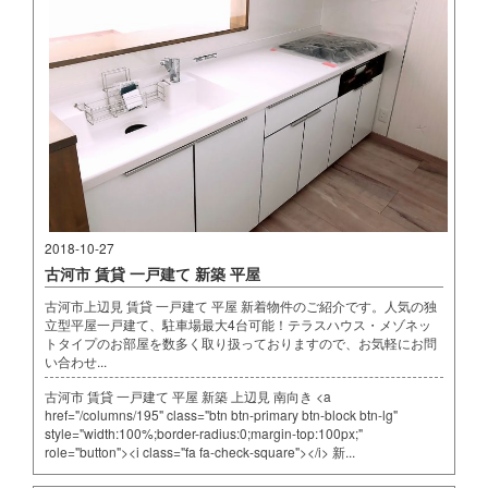
2018-10-27
古河市 賃貸 一戸建て 新築 平屋
古河市上辺見 賃貸 一戸建て 平屋 新着物件のご紹介です。人気の独
立型平屋一戸建て、駐車場最大4台可能！テラスハウス・メゾネッ
トタイプのお部屋を数多く取り扱っておりますので、お気軽にお問
い合わせ...
古河市 賃貸 一戸建て 平屋 新築 上辺見 南向き <a
href="/columns/195" class="btn btn-primary btn-block btn-lg"
style="width:100%;border-radius:0;margin-top:100px;"
role="button"><i class="fa fa-check-square"></i> 新...