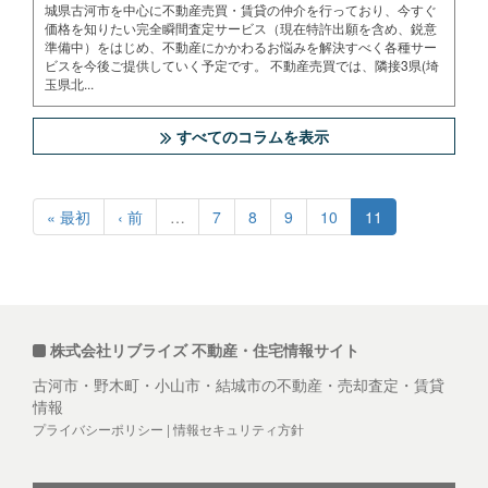
城県古河市を中心に不動産売買・賃貸の仲介を行っており、今すぐ
価格を知りたい完全瞬間査定サービス（現在特許出願を含め、鋭意
準備中）をはじめ、不動産にかかわるお悩みを解決すべく各種サー
ビスを今後ご提供していく予定です。 不動産売買では、隣接3県(埼
玉県北...
すべてのコラムを表示
« 最初
‹ 前
…
7
8
9
10
11
株式会社リブライズ 不動産・住宅情報サイト
古河市・野木町・小山市・結城市の不動産・売却査定・賃貸
情報
プライバシーポリシー
|
情報セキュリティ方針