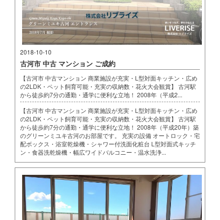
2018-10-10
古河市 中古 マンション ご成約
【古河市 中古マンション 商業施設が充実・L型対面キッチン・広め
の2LDK・ペット飼育可能・充実の収納数・花火大会観賞】 古河駅
から徒歩約7分の通勤・通学に便利な立地！ 2008年（平成2...
【古河市 中古マンション 商業施設が充実・L型対面キッチン・広め
の2LDK・ペット飼育可能・充実の収納数・花火大会観賞】 古河駅
から徒歩約7分の通勤・通学に便利な立地！ 2008年（平成20年）築
のグリーンミユキ古河のお部屋です。 充実の設備 オートロック・宅
配ボックス・浴室乾燥機・シャワー付洗面化粧台 L型対面式キッチ
ン・食器洗乾燥機・幅広ワイドバルコニー・温水洗浄...