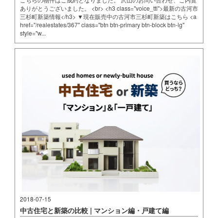
ありがとうございました。 <br> <h3 class="voice_ttl">最新の古河市
三杉町新築情報</h3> ▼現在販売中の古河市三杉町新築はこちら <a
href="/realestates/367" class="btn btn-primary btn-block btn-lg"
style="w...
2018-07-15
中古住宅と新築の比較 | マンション編・戸建て編