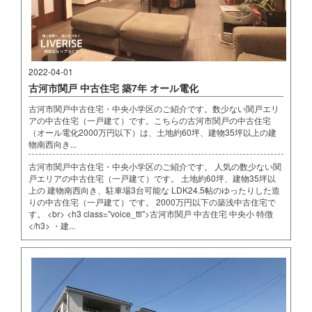
2022-04-01
古河市関戸 中古住宅 築7年 オール電化
古河市関戸中古住宅・中央小学区のご紹介です。数少ない関戸エリ
アの中古住宅（一戸建て）です。こちらの古河市関戸の中古住宅
（オール電化2000万円以下）は、土地約60坪、建物35坪以上の建
物南西向き...
古河市関戸中古住宅・中央小学区のご紹介です。 人気の数少ない関
戸エリアの中古住宅（一戸建て）です。 土地約60坪、建物35坪以
上の 建物南西向き、駐車場3台可能な LDK24.5帖のゆったりした造
りの中古住宅（一戸建て）です。 2000万円以下の築浅中古住宅で
す。 <br> <h3 class="voice_ttl">古河市関戸 中古住宅 中央小 特徴
</h3> ・建...