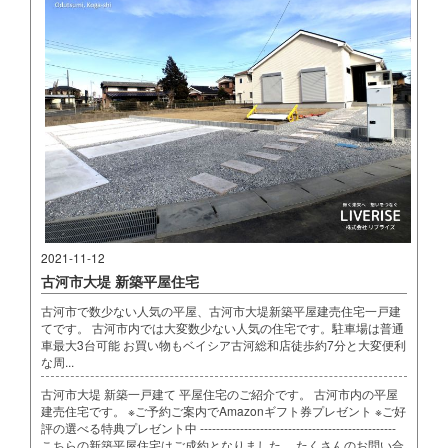
2021-11-12
古河市大堤 新築平屋住宅
古河市で数少ない人気の平屋、古河市大堤新築平屋建売住宅一戸建
てです。 古河市内では大変数少ない人気の住宅です。駐車場は普通
車最大3台可能 お買い物もベイシア古河総和店徒歩約7分と大変便利
な周...
古河市大堤 新築一戸建て 平屋住宅のご紹介です。 古河市内の平屋
建売住宅です。 ※ご予約ご案内でAmazonギフト券プレゼント ※ご好
評の選べる特典プレゼント中 -------------------------------------------------
こちらの新築平屋住宅はご成約となりました。 たくさんのお問い合