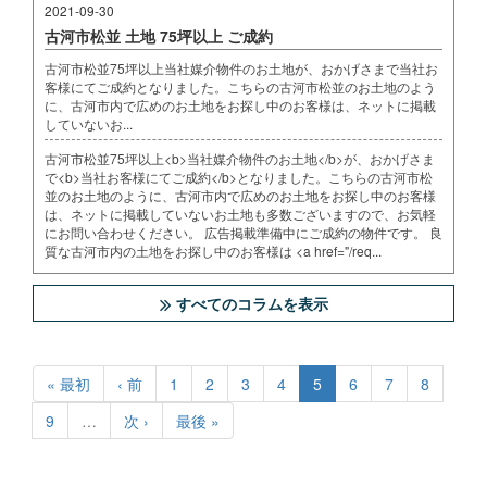
2021-09-30
古河市松並 土地 75坪以上 ご成約
古河市松並75坪以上当社媒介物件のお土地が、おかげさまで当社お
客様にてご成約となりました。こちらの古河市松並のお土地のよう
に、古河市内で広めのお土地をお探し中のお客様は、ネットに掲載
していないお...
古河市松並75坪以上<b>当社媒介物件のお土地</b>が、おかげさま
で<b>当社お客様にてご成約</b>となりました。こちらの古河市松
並のお土地のように、古河市内で広めのお土地をお探し中のお客様
は、ネットに掲載していないお土地も多数ございますので、お気軽
にお問い合わせください。 広告掲載準備中にご成約の物件です。 良
質な古河市内の土地をお探し中のお客様は <a href="/req...
すべてのコラムを表示
« 最初
‹ 前
1
2
3
4
5
6
7
8
9
…
次 ›
最後 »