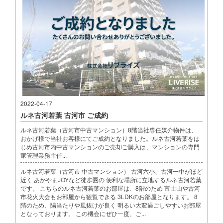
2022-04-17
ルネ古河若葉 古河市 ご成約
ルネ古河若葉（古河市中古マンション）8階当社専任媒介物件は、
おかげ様で当社お客様にてご成約となりました。ルネ古河若葉をは
じめ古河市内中古マンションのご売却ご購入は、マンションの専門
家管理業務主任...
ルネ古河若葉（古河市 中古マンション） 古河六小、古河一中がほど
近く あかやまJOYなど徒歩圏の 便利な場所に立地するルネ古河若葉
です。 こちらのルネ古河若葉のお部屋は、8階のため 富士山や古河
市花火大会もお部屋から観覧できる 3LDKのお部屋となります。 8
階のため、陽当たりや風抜けが良く 明るい大変過ごしやすいお部屋
となっております。 この機会にぜひ一度、ご...