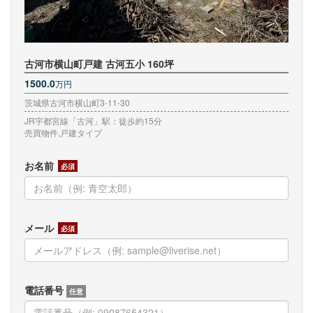
古河市横山町戸建 古河五小 160坪
1500.0
万円
茨城県古河市横山町3-11-30
JR宇都宮線「古河」駅：徒歩約15分
売買物件,戸建タイプ
お名前
必須
メール
必須
電話番号
任意