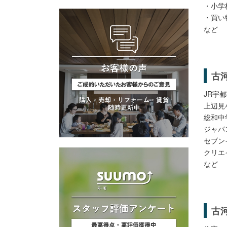
・小学
・買い
など
古
JR宇
上辺見
総和中
ジャパ
セブン
クリエ
など
古