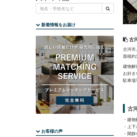
新着情報をお届け
古河
古河市
面積約
建物解
お好き
駐車場
古
・建物
・上下
お客様の声
・閑静