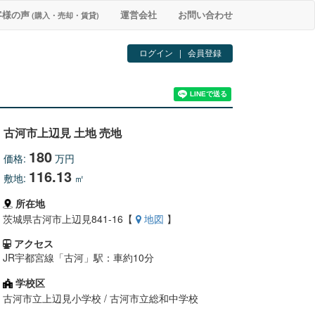
客様の声
運営会社
お問い合わせ
(購入・売却・賃貸)
ログイン
|
会員登録
古河市上辺見 土地 売地
180
価格:
万円
116.13
敷地:
㎡
所在地
茨城県古河市上辺見841-16【
地図
】
アクセス
JR宇都宮線「古河」駅：車約10分
学校区
古河市立上辺見小学校 / 古河市立総和中学校