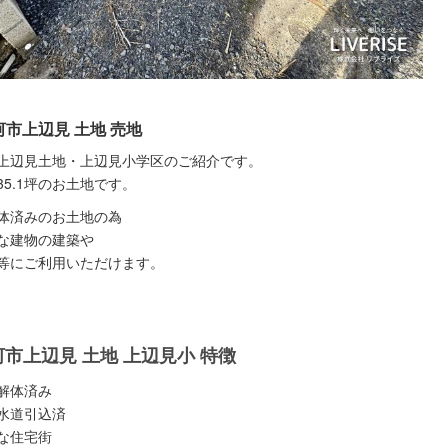
市上辺見 土地 売地
上辺見土地・上辺見小学区のご紹介です。
35.1坪のお土地です。
体済みのお土地の為
な建物の建築や
等にご利用いただけます。
河市上辺見 土地 上辺見小 特徴
解体済み
水道引込済
な住宅街