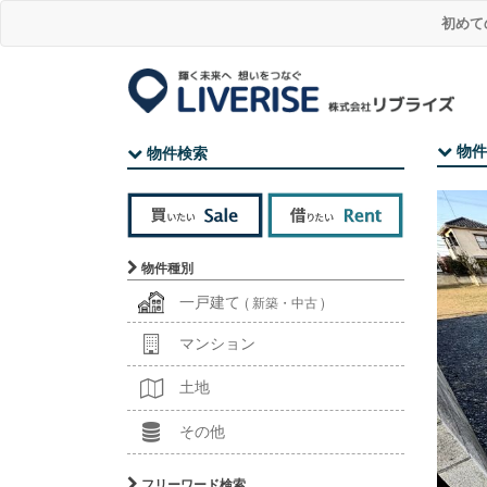
初めて
物件
物件検索
物件種別
一戸建て
( 新築・中古 )
マンション
土地
その他
フリーワード検索