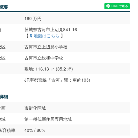
概要
180 万円
地
茨城県古河市上辺見841-16
【
地図はこちら
】
校区
古河市立上辺見小学校
校区
古河市立総和中学校
敷地: 116.13 ㎡ (35.2 坪)
JR宇都宮線「古河」駅：車約10分
詳細
計画
市街化区域
地域
第一種低層住居専用地域
/容積率
40% / 80%