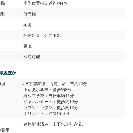
道路
南側位置指定道路約4m
権利
所有権
宅地
公営水道・公共下水
更地
し
即時可能
環境ほか
環境
JR宇都宮線「古河」駅：車約10分
上辺見小学校：徒歩約8分
総和中学校：自転車約11分
ジャパンミート：徒歩約12分
セブンイレブン：徒歩約12分
クリエイト：徒歩約12分
建物解体済み、上下水道引込済,
他費用