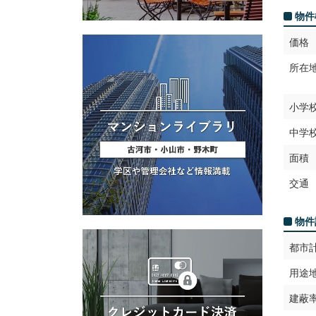
物件
価格
所在
小学
中学
面積
交通
物件
都市
用途
建蔽率