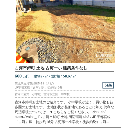
古河市錦町 土地 古河一小 建築条件なし
600
万円
(建物) - ㎡ / (敷地) 158.67 ㎡
茨城県古河市錦町5-23（ナビ)
JR宇都宮線「古河」駅：徒歩約16分
古河市立第一小学校 , 古河市立第一中学校
古河市錦町お土地のご紹介です。 小中学校が近く、買い物も徒
歩圏のお土地です。 土地形状が整形地であることに加え 便利な
周辺環境については、▼こちらをご覧ください。 <br> <h3
class="voice_ttl">古河市錦町 土地 周辺環境</h3> JR宇都宮線
「古河」駅：徒歩約16分 古河第一小学校：徒歩約5分 古河...