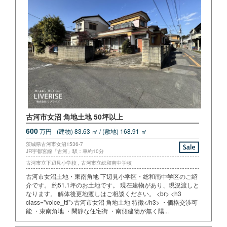
古河市女沼 角地土地 50坪以上
600
万円
(建物) 83.63 ㎡ / (敷地) 168.91 ㎡
茨城県古河市女沼1536-7
JR宇都宮線「古河」駅：車約10分
古河市立下辺見小学校 , 古河市立総和南中学校
古河市女沼土地・東南角地 下辺見小学区・総和南中学区のご紹
介です。 約51.1坪のお土地です。 現在建物があり、現況渡しと
なります。 解体後更地渡しはご相談ください。 <br> <h3
class="voice_ttl">古河市女沼 角地土地 特徴</h3> ・価格交渉可
能 ・東南角地 ・閑静な住宅街 ・南側建物が無く陽...