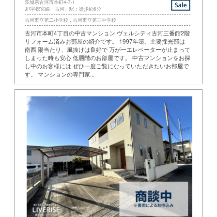
茨城県古河市本町4-7-1
JR宇都宮線「古河」駅：徒歩約6分
古河市立第二小学校 , 古河市立第三中学校
古河市本町4丁目の中古マンション ヴェルシティ古河三番館2階
リフォーム済みお部屋の紹介です。 1997年築、主要採光部は
南西 陽当たり、風抜けは良好で 万が一エレベーターが止まって
しまった時も安心 低層階のお部屋です。 中古マンションをお探
し中のお客様には ぜひ一度ご覧になっていただきたいお部屋で
す。 マンションの専門家...