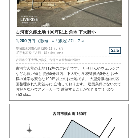
古河市久能土地 100坪以上 角地 下大野小
1,200
万円
(建物) - ㎡ / (敷地) 371.17 ㎡
茨城県古河市久能1250-22（ナビ）
JR宇都宮線「古河」駅：車約19分
古河市立下大野小学校 , 古河市立総和南中学校
古河市久能の土地112坪のご紹介です。 とりせんやウェルシア
などお買い物も 徒歩5分以内、下大野小学校徒歩約8分と お子
様の通学も安心な100坪以上のお土地です。 大型分譲地内の区
画整理された街並みに 立地しております。 建築条件はないので
お好きなハウスメーカーで 建築することができます！ <br>
<h3 cla...