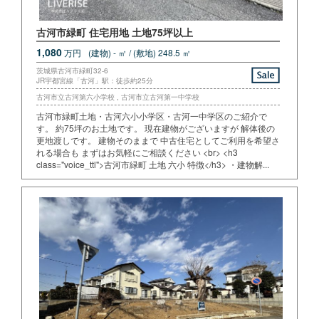
古河市緑町 住宅用地 土地75坪以上
1,080
万円
(建物) - ㎡ / (敷地) 248.5 ㎡
茨城県古河市緑町32-6
JR宇都宮線「古河」駅：徒歩約25分
古河市立古河第六小学校 , 古河市立古河第一中学校
古河市緑町土地・古河六小小学区・古河一中学区のご紹介で
す。 約75坪のお土地です。 現在建物がございますが 解体後の
更地渡しです。 建物そのままで 中古住宅としてご利用を希望さ
れる場合も まずはお気軽にご相談ください <br> <h3
class="voice_ttl">古河市緑町 土地 六小 特徴</h3> ・建物解...