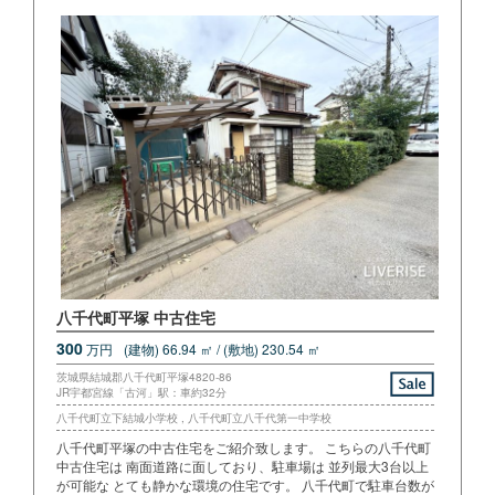
八千代町平塚 中古住宅
300
万円
(建物) 66.94 ㎡ / (敷地) 230.54 ㎡
茨城県結城郡八千代町平塚4820-86
JR宇都宮線「古河」駅：車約32分
八千代町立下結城小学校 , 八千代町立八千代第一中学校
八千代町平塚の中古住宅をご紹介致します。 こちらの八千代町
中古住宅は 南面道路に面しており、駐車場は 並列最大3台以上
が可能な とても静かな環境の住宅です。 八千代町で駐車台数が