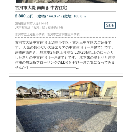
古河市大堤 南向き 中古住宅
2,800
万円
(建物) 144.3 ㎡ / (敷地) 180.8 ㎡
茨城県古河市大堤114-19
JR宇都宮線「古河」駅：徒歩約17分
古河市立上辺見小学校 , 古河市立古河第三中学校
古河市大堤中古住宅 上辺見小学区・古河三中学区のご紹介で
す。 人気の数少ない大堤エリアの中古住宅（一戸建て）です。
建物南西向き、駐車場2台以上可能な LDK26帖以上のゆったり
した造りの中古住宅（一戸建て）です。 木本来の温もりと調湿
作用の無垢板フローリングのLDKを ぜひ一度ご覧になってみま
せんか？ ━━━━━━━━━━━━━...