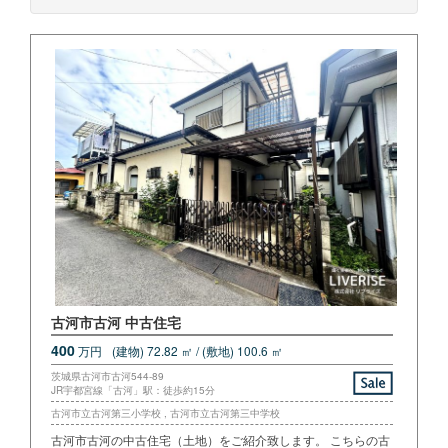
古河市古河 中古住宅
400
万円
(建物) 72.82 ㎡ / (敷地) 100.6 ㎡
茨城県古河市古河544-89
JR宇都宮線「古河」駅：徒歩約15分
古河市立古河第三小学校 , 古河市立古河第三中学校
古河市古河の中古住宅（土地）をご紹介致します。 こちらの古