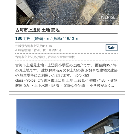
古河市上辺見 土地 売地
180
万円
(建物) - ㎡ / (敷地) 116.13 ㎡
茨城県古河市上辺見841-16
JR宇都宮線「古河」駅：車約10分
古河市立上辺見小学校 , 古河市立総和中学校
古河市上辺見土地・上辺見小学区のご紹介です。 面積約35.1坪
のお土地です。 建物解体済みのお土地の為 お好きな建物の建築
や 駐車場等にご利用いただけます。 <br> <h3
class="voice_ttl">古河市上辺見 土地 上辺見小 特徴</h3> ・建物
解体済み ・上下水道引込済 ・閑静な住宅街 ・小学校が近く...