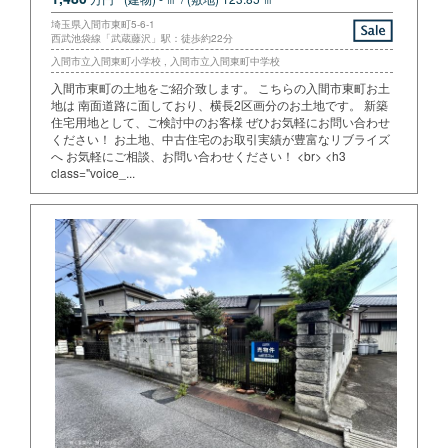
埼玉県入間市東町5-6-1
西武池袋線「武蔵藤沢」駅：徒歩約22分
入間市立入間東町小学校 , 入間市立入間東町中学校
入間市東町の土地をご紹介致します。 こちらの入間市東町お土
地は 南面道路に面しており、横長2区画分のお土地です。 新築
住宅用地として、ご検討中のお客様 ぜひお気軽にお問い合わせ
ください！ お土地、中古住宅のお取引実績が豊富なリブライズ
へ お気軽にご相談、お問い合わせください！ <br> <h3
class="voice_...