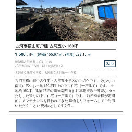
古河市横山町戸建 古河五小 160坪
1,500
万円
(建物) 155.67 ㎡ / (敷地) 529.15 ㎡
茨城県古河市横山町3-11-30
JR宇都宮線「古河」駅：徒歩約15分
古河市立第五小学校 , 古河市立古河第一中学校
古河市横山町中古住宅・古河五小学区のご紹介です。 数少ない
南北に広いお土地150坪以上の中古住宅（一戸建て）です。 土
地約160坪、建物47坪の建物南西向き 駐車場複数台可能な ゆっ
たりした造りの中古住宅（一戸建て）です。 前所有者様が定期
的にメンテナンスを行われてきた 建物をリフォームしてご利用
いただくことや 更地※として注文住...