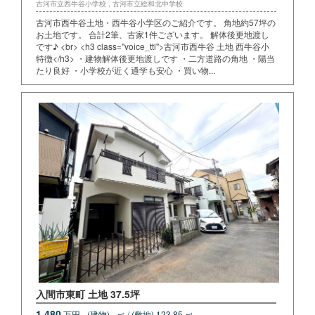
古河市立西牛谷小学校 , 古河市立総和北中学校
古河市西牛谷土地・西牛谷小学区のご紹介です。 角地約57坪の
お土地です。 合計2筆、古家1件ございます。 解体後更地渡し
です♪ <br> <h3 class="voice_ttl">古河市西牛谷 土地 西牛谷小
特徴</h3> ・建物解体後更地渡しです ・二方道路の角地 ・陽当
たり良好 ・小学校が近く通学も安心 ・買い物...
入間市東町 土地 37.5坪
1,480
万円
(建物) - ㎡ / (敷地) 123.85 ㎡