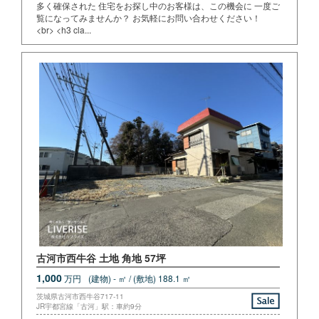
多く確保された 住宅をお探し中のお客様は、この機会に 一度ご
覧になってみませんか？ お気軽にお問い合わせください！
<br> <h3 cla...
古河市西牛谷 土地 角地 57坪
1,000
万円
(建物) - ㎡ / (敷地) 188.1 ㎡
茨城県古河市西牛谷717-11
JR宇都宮線「古河」駅：車約9分