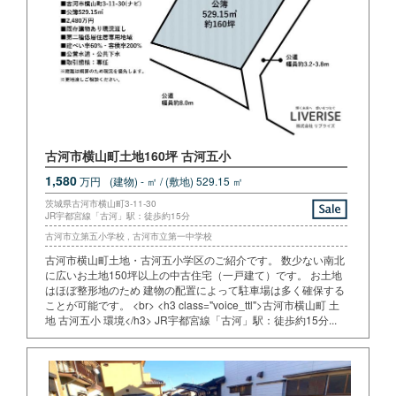
古河市横山町土地160坪 古河五小
1,580
万円
(建物) - ㎡ / (敷地) 529.15 ㎡
茨城県古河市横山町3-11-30
JR宇都宮線「古河」駅：徒歩約15分
古河市立第五小学校 , 古河市立第一中学校
古河市横山町土地・古河五小学区のご紹介です。 数少ない南北
に広いお土地150坪以上の中古住宅（一戸建て）です。 お土地
はほぼ整形地のため 建物の配置によって駐車場は多く確保する
ことが可能です。 <br> <h3 class="voice_ttl">古河市横山町 土
地 古河五小 環境</h3> JR宇都宮線「古河」駅：徒歩約15分...