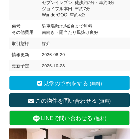
セブンイレブン: 徒歩約7分・車約3分
ジョイフル本田: 車約7分
WanderGOO: 車約4分
備考
駐車場敷地内2台まで無料
その他費用
南向き・陽当たり風抜け良好,
取引態様
媒介
情報更新
2026-06-20
更新予定
2026-10-28
見学の予約をする
(無料)
この物件を問い合わせる
(無料)
LINEで問い合わせる
(無料)