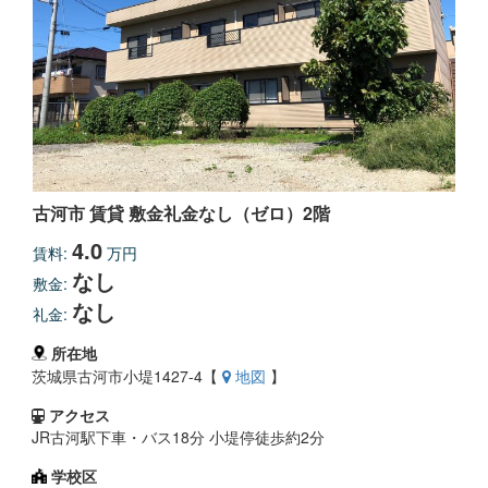
古河市 賃貸 敷金礼金なし（ゼロ）2階
4.0
賃料:
万円
なし
敷金:
なし
礼金:
所在地
茨城県古河市小堤1427-4【
地図
】
アクセス
JR古河駅下車・バス18分 小堤停徒歩約2分
学校区