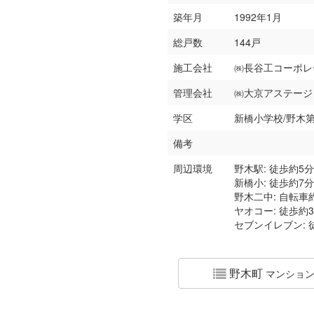
築年月
1992年1月
総戸数
144戸
施工会社
㈱長谷工コーポレ
管理会社
㈱大京アステージ
学区
新橋小学校/野木
備考
周辺環境
野木駅: 徒歩約5分
新橋小: 徒歩約7分
野木二中: 自転車
ヤオコー: 徒歩約
セブンイレブン: 
野木町
マンション