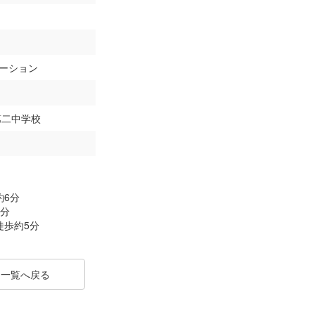
ーション
第二中学校
約6分
3分
徒歩約5分
一覧へ戻る