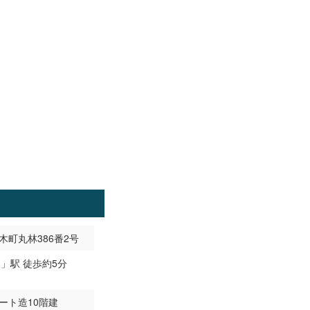
町丸林386番2号
ート造10階建