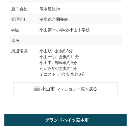
施工会社
清水建設㈱
管理会社
清水総合開発㈱
学区
小山第一小学校/小山中学校
備考
周辺環境
小山駅: 徒歩約8分
小山一小: 徒歩約11分
小山中: 自転車約9分
たいらや: 徒歩約4分
ミニストップ: 徒歩約3分
小山市
マンション一覧へ戻る
グランドハイツ宮本町