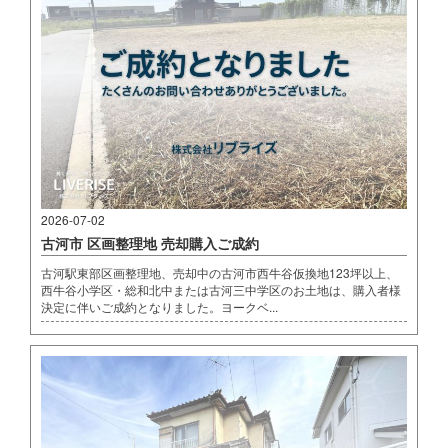
2026-07-02
古河市 区画整理地 売却購入ご成約
古河駅東部区画整理地、売却中の古河市西牛谷仮換地123坪以上、
西牛谷小学区・総和北中または古河三中学区のお土地は、購入者様
決定に伴いご成約となりました。ヨークベ...