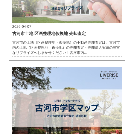
2026-04-07
古河市土地 区画整理地仮換地 売却査定
古河市の土地（区画整理地・仮換地）の不動産売却査定は、古河市
内の土地（区画整理地・仮換地）の売却査定・売却購入実績の豊富
なリブライズへおまかせください！古河市内...