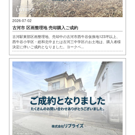
2026-07-02
古河市 区画整理地 売却購入ご成約
古河駅東部区画整理地、売却中の古河市西牛谷仮換地123坪以上、
西牛谷小学区・総和北中または古河三中学区のお土地は、購入者様
決定に伴いご成約となりました。ヨークベ...