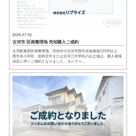
2026-07-02
古河市 区画整理地 売却購入ご成約
古河駅東部区画整理地、売却中の古河市西牛谷仮換地123坪以上、
西牛谷小学区・総和北中または古河三中学区のお土地は、購入者様
決定に伴いご成約となりました。ヨークベ...