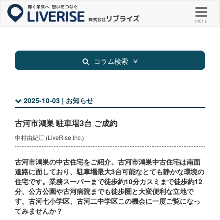
menu
コラム検索
2025-10-03 | お知らせ
新着物件
お知らせ
古河市鴻巣 駐車場3台 ご成約
お役立ち
その他
中村由紀江 (LiveRise Inc.)
古河市鴻巣の中古住宅をご紹介。古河市鴻巣中古住宅は南面
道路に面しており、駐車場最大3台可能なとても静かな環境の
住宅です。業務スーパーまで徒歩約10分カスミまで徒歩約12
分、公方公園や古河病院までも徒歩圏と大変便利な立地で
す。古河七小学区、古河二中学区この機会に一度ご覧になっ
てみませんか？