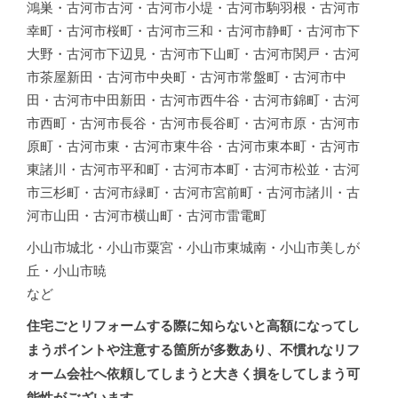
鴻巣・古河市古河・古河市小堤・古河市駒羽根・古河市
幸町・古河市桜町・古河市三和・古河市静町・古河市下
大野・古河市下辺見・古河市下山町・古河市関戸・古河
市茶屋新田・古河市中央町・古河市常盤町・古河市中
田・古河市中田新田・古河市西牛谷・古河市錦町・古河
市西町・古河市長谷・古河市長谷町・古河市原・古河市
原町・古河市東・古河市東牛谷・古河市東本町・古河市
東諸川・古河市平和町・古河市本町・古河市松並・古河
市三杉町・古河市緑町・古河市宮前町・古河市諸川・古
河市山田・古河市横山町・古河市雷電町
小山市城北・小山市粟宮・小山市東城南・小山市美しが
丘・小山市暁
など
住宅ごとリフォームする際に知らないと高額になってし
まうポイントや注意する箇所が多数あり、不慣れなリフ
ォーム会社へ依頼してしまうと大きく損をしてしまう可
能性がございます。