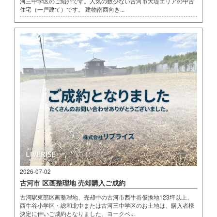
河三中学区のご紹介です。人気の数少ない古河市大堤エリアの中古
住宅（一戸建て）です。 建物南西向き...
2026-07-02
古河市 区画整理地 売却購入ご成約
古河駅東部区画整理地、売却中の古河市西牛谷仮換地123坪以上、
西牛谷小学区・総和北中または古河三中学区のお土地は、購入者様
決定に伴いご成約となりました。ヨークベ...