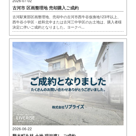
2026-07-02
古河市 区画整理地 売却購入ご成約
古河駅東部区画整理地、売却中の古河市西牛谷仮換地123坪以上、
西牛谷小学区・総和北中または古河三中学区のお土地は、購入者様
決定に伴いご成約となりました。ヨークベ...
2026-06-22
野木町丸林 土地 現況渡し ご成約