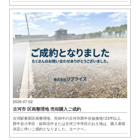
2026-07-02
古河市 区画整理地 売却購入ご成約
古河駅東部区画整理地、売却中の古河市西牛谷仮換地123坪以上、
西牛谷小学区・総和北中または古河三中学区のお土地は、購入者様
決定に伴いご成約となりました。ヨークベ...