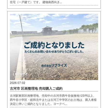
住宅（一戸建て）です。 建物南西向き...
2026-07-02
古河市 区画整理地 売却購入ご成約
古河駅東部区画整理地、売却中の古河市西牛谷仮換地123坪以上、
西牛谷小学区・総和北中または古河三中学区のお土地は、購入者様
決定に伴いご成約となりました。ヨークベ...