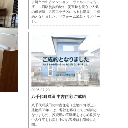
古河市の中古マンション、ヴェルシティ古
河、古河駅徒歩約6分、災害時も安心で人気
の低層階、古河二小学区にあるお部屋、ご成
約となりました。リフォーム済み・リノベー
シ...
2026-07-20
八千代町成田 中古住宅 ご成約
八千代町成田の中古住宅（土地60坪以上・
建物築38年）は、弊社お客様にてご成約と
なりました。投資用の不動産をはじめ良質な
中古住宅をお探し中のお客様はお気軽にお
問...