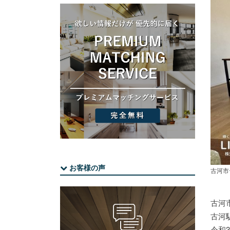
お客様の声
古河市
古河
古河
令和