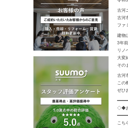
古河
古河
ファ
建物
3年
リノ
大変
その
古河
この
ぜひ
━━━━
◇◆
━━━━
こち