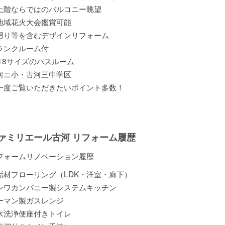
上階ならではのバルコニー眺望
地域花火大会鑑賞可能
廻り等を含むデザインリフォーム
ランクルーム付
418サイズのバスルーム
河ニ小・古河三中学区
一度ご覧いただきたいポイント多数！
ァミリエール古河 リフォーム履歴
フォームリノベーション履歴
垢材フローリング（LDK・洋室・廊下）
ンワカンバニー製システムキッチン
ーマン製ガスレンジ
水洗浄便座付きトイレ