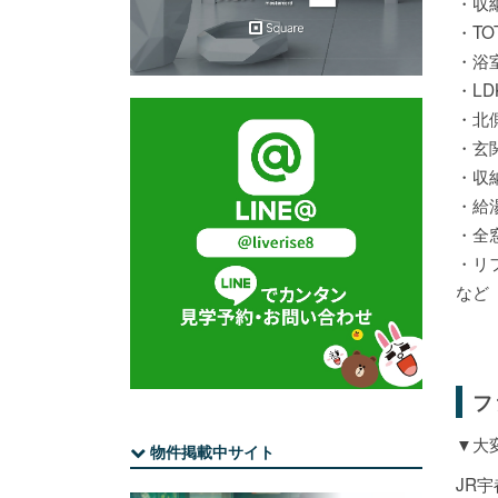
・収
・TO
・浴
・L
・北
・玄
・収
・給
・全
・リ
など
フ
▼大
物件掲載中サイト
JR