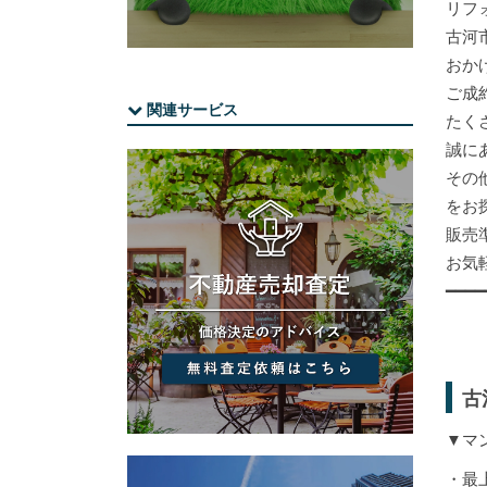
リフ
古河
おか
ご成
関連サービス
たく
誠に
その
をお
販売
お気
━━━━
古
▼マ
・最