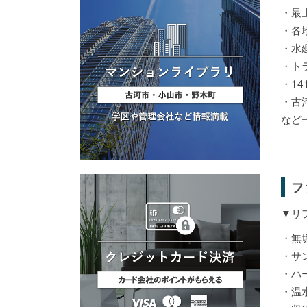
・最
・各
・水
・ト
・1
・古
など
フ
▼リ
・無
・サ
・ハ
・温