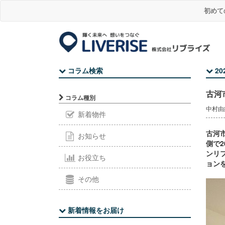
初めて
コラム検索
20
古河
コラム種別
中村由紀江
新着物件
古河
お知らせ
側で
ンリ
お役立ち
ョン
その他
新着情報をお届け