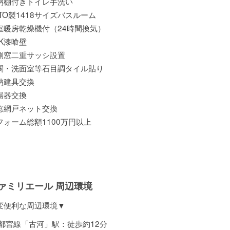
納棚付きトイレ手洗い
TO製1418サイズバスルーム
室暖房乾燥機付（24時間換気）
DK漆喰壁
側窓二重サッシ設置
関・洗面室等石目調タイル貼り
納建具交換
湯器交換
窓網戸ネット交換
フォーム総額1100万円以上
ァミリエール 周辺環境
変便利な周辺環境▼
宇都宮線「古河」駅：徒歩約12分